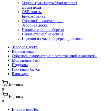
Услуги транспорта Урал лесовоз
Доска пола
OSB плиты
Брусок, рейка
Обрезной пиломатериал
Заборная доска
Пиломатериал из березы
Пиломатериал из осины
Изделия из массива дерева для дома
Заборная доска
Евровагонка
Обрезной пиломатериал естественной влажности
Модульные бани
Поддоны
Имитация бруса
Блок-хаус
Корзина
0
Корзина
0
ВладРегионЛес