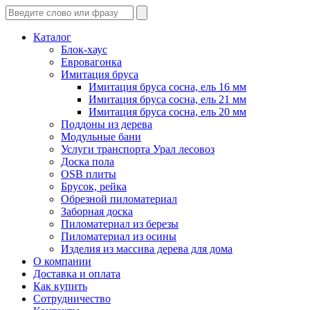
Каталог
Блок-хаус
Евровагонка
Имитация бруса
Имитация бруса сосна, ель 16 мм
Имитация бруса сосна, ель 21 мм
Имитация бруса сосна, ель 20 мм
Поддоны из дерева
Модульные бани
Услуги транспорта Урал лесовоз
Доска пола
OSB плиты
Брусок, рейка
Обрезной пиломатериал
Заборная доска
Пиломатериал из березы
Пиломатериал из осины
Изделия из массива дерева для дома
О компании
Доставка и оплата
Как купить
Сотрудничество